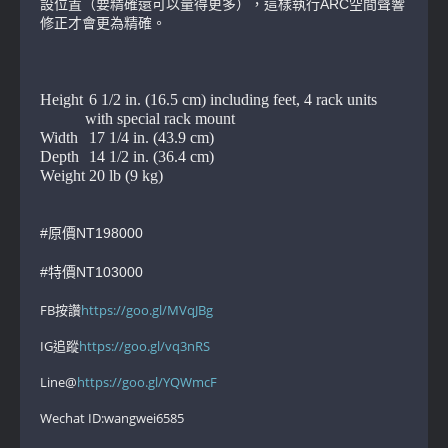
設位置（要精確還可以量得更多），這樣執行ARC空間聲響
修正才會更為精確。
Height
6 1/2 in. (16.5 cm) including feet, 4 rack units
with special rack mount
Width
17 1/4 in. (43.9 cm)
Depth
14 1/2 in. (36.4 cm)
Weight
20 lb (9 kg)
#原價NT198000
#特價NT103000
FB按讚
https://goo.gl/MVqJBg
IG追蹤
https://goo.gl/vq3nRS
Line@
https://goo.gl/YQWmcF
Wechat ID:wangwei6585