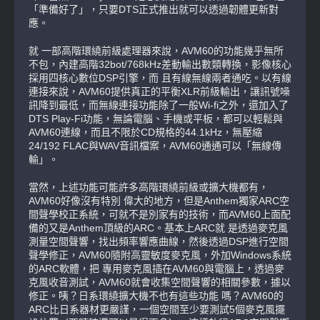
「準備好了」，只要DTS正式推出就可以透過韌體更新對
應。
就 一部高階環繞前級處理器來說，AVM60的功能幾乎無所
不包，內建高階32bot/768kHz差動輸出數類轉換，影像核心
採用四核心數位DSP引擎，而 且有線無線兩者通吃。以有線
連接來說，AVM60提供真正的平衡XLR前級輸出，讓訊號噪
訊降到最低，而無線連接功能除了一般Wi-fi之外，還加入了
DTS Play-Fi功能，無論電腦、手機或平板，都可以輕鬆與
AVM60連線，而且不限於CD規格的44.1kHz，無壓縮
24/192 FLAC與WAV音訊檔案，AVM60通通可以「無線傳
輸」。
當然，上述功能可能許多高階環繞前級或擴大機都有，
AVM60好像沒有特別 偉大的地方，但是Anthem獨家ARC空
間聲學校正系統，可就不是別家有的技術，而AVM60上面配
備的又是Anthem頂級的ARC。基本上ARC就 是透過麥克風
測量空間聲響，找出頻率響應曲線，然後透過DSP進行空間
聲學修正，AVM60隨附高靈敏度麥克風，外加Windows系統
的ARC軟體，把 專用麥克風插在AVM60與電腦上，透過麥
克風收音測試，AVM60就會收集空間聲響的相關參數，據以
修正。咦？日系環繞擴大機不也有這些功能 嗎？AVM60的
ARC比日系器材更嚴謹，一個空間至少要測試5個麥克風擺