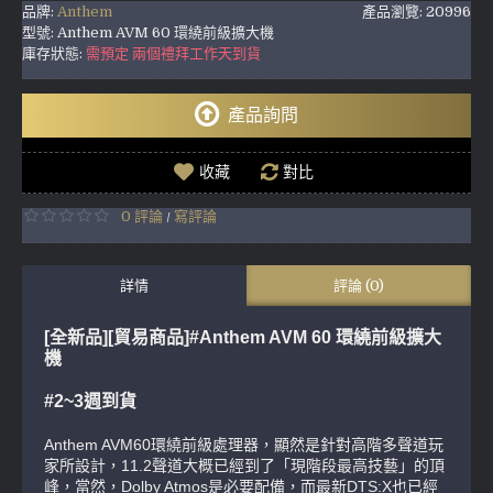
品牌:
Anthem
產品瀏覽: 20996
型號:
Anthem AVM 60 環繞前級擴大機
庫存狀態:
需預定 兩個禮拜工作天到貨
產品詢問
收藏
對比
0 評論
寫評論
/
詳情
評論 (0)
[全新品][貿易商品]#Anthem AVM 60 環繞前級擴大
機
#2~3週到貨
Anthem AVM60環繞前級處理器，顯然是針對高階多聲道玩
家所設計，11.2聲道大概已經到了「現階段最高技藝」的頂
峰，當然，Dolby Atmos是必要配備，而最新DTS:X也已經