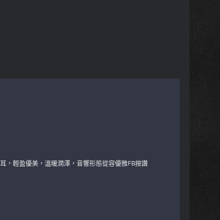
FB按讚
悅耳，輕盈優美，溫暖潤澤，音響形態從容優雅