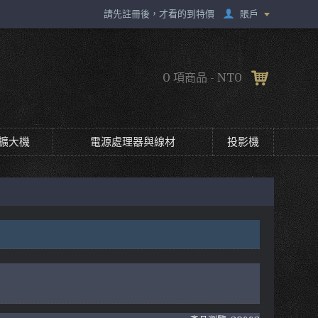
賬戶
請先註冊後，才看的到特價
0 項商品 - NT0
擴大機
電源處理器與線材
投影機