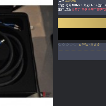
品牌:
Siltech
型號:
荷蘭 Siltech/銀彩G7 25週年
庫存狀態:
需預定 兩個禮拜工作天
0 評論
寫評論
/