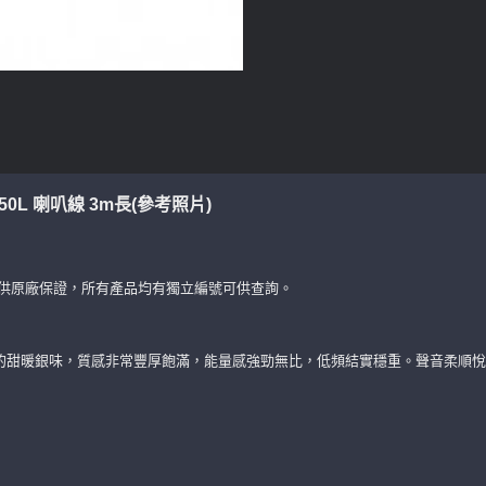
 550L 喇叭線 3m長(參考照片)
，提供原廠保證，所有產品均有獨立編號可供查詢。
ech的甜暖銀味，質感非常豐厚飽滿，能量感強勁無比，低頻結實穩重。聲音柔順