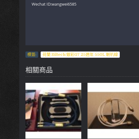
Wechat ID:wangwei6585
標簽:
荷蘭 Siltech/銀彩G7 25週年 550L 喇叭線
相關商品