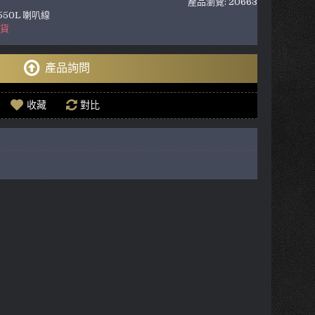
產品瀏覽: 20663
 550L 喇叭線
到貨
產品詢問
收藏
對比