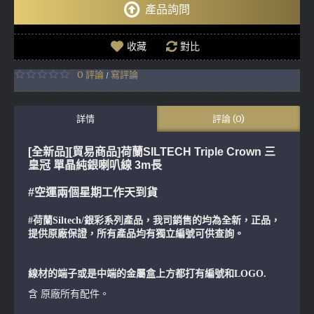
產品詢問
收藏
對比
0 評論
寫評論
/
詳情
評論 (0)
[全新品][貿易商品]
荷蘭SILTECH Triple Crown 三
皇冠 單晶純銀喇叭線 3m長
#空運兩個星期工作天到貨
#荷蘭Siltech/銀彩系列產品，我司銷售的均為全新，正品，
提供原廠保證，所有產品均有獨立編號可供查詢。
線材的端子或是中端的金屬盒上方都打有編號和LOGO.
含 原廠所有配件。