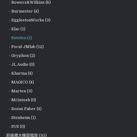
- Bowers&Wilkins (6)
- Burmester (4)
- EgglestonWorks (3)
- Elac (1)
- Estelon (1)
- Focal-JMlab (12)
- Gryphon (2)
- JL Audio (0)
- Kharma (4)
- MAGICO (4)
- Marten (3)
- McIntosh (0)
- Sonus Faber (4)
- Stenheim (1)
- SVS (0)
前級擴大機與唱放 (35)