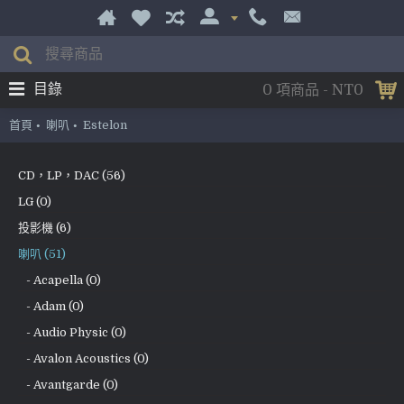
目錄
0 項商品 - NT0
首頁
喇叭
Estelon
CD，LP，DAC (56)
LG (0)
投影機 (6)
喇叭 (51)
- Acapella (0)
- Adam (0)
- Audio Physic (0)
- Avalon Acoustics (0)
- Avantgarde (0)